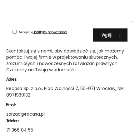
politykę prywatności
Akceptuję
Skontaktuj się z nami, aby dowiedzieć się, jak możemy
pomóc Twojej firmie w projektowaniu skutecznych,
zrozumiałych i nowoczesnych rozwiązań prawnych.
Czekamy na Twoją wiadomość!
Adres:
Recasa Sp. z o.o., Plac Wolności 7, 50-071 Wrocław, NIP:
8971939132
Email:
zarzad@recasa.pl
Telefon:
71 366 04 55